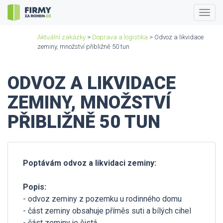
Togg
navig
Aktuální zakázky
>
Doprava a logistika
> Odvoz a likvidace
zeminy, množství přibližně 50 tun
ODVOZ A LIKVIDACE
ZEMINY, MNOŽSTVÍ
PŘIBLIŽNĚ 50 TUN
Poptávám odvoz a likvidaci zeminy:
Popis:
- odvoz zeminy z pozemku u rodinného domu
- část zeminy obsahuje příměs suti a bílých cihel
- část zeminy je čistá