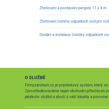
Zhotovení a postavení pergoly 11 x 4 m
Zhotovení čistírny odpadních vod pro ro
Dodání a instalace čističky odpadních v
O SLUŽBĚ
Firmyzarohem.cz je poptávkový systém, který se 
Zprostředkováváme nejen obchodní příležitosti pr
jakékoliv službě a zboží z vaší lokality a porovna