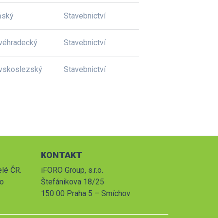
ňský
Stavebnictví
véhradecký
Stavebnictví
vskoslezský
Stavebnictví
KONTAKT
elé ČR.
iFORO Group, s.r.o.
po
Štefánikova 18/25
150 00 Praha 5 – Smíchov