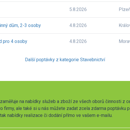
5.8.2026
Plze
dinný dům, 2-3 osoby
4.8.2026
Králo
od pro 4 osoby
4.8.2026
Mora
Další poptávky z kategorie Stavebnictví
zaměřuje na nabídky služeb a zboží ze všech oborů činnosti z c
o firmy, ale také si u nás můžete zadat zcela zdarma poptávku 
t tak nabídky realizace či dodání přímo ve vašem e-mailu.