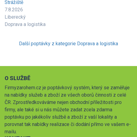
Strážiště
7.8.2026
Liberecký
Doprava a logistika
Další poptávky z kategorie Doprava a logistika
O SLUŽBĚ
Firmyzarohem.cz je poptávkový systém, který se zaměřuje
na nabídky služeb a zboží ze všech oborů činnosti z celé
ČR. Zprostředkováváme nejen obchodní příležitosti pro
firmy, ale také si u nás můžete zadat zcela zdarma
poptávku po jakékoliv službě a zboží z vaší lokality a
porovnat tak nabídky realizace či dodání přímo ve vašem e-
mailu.