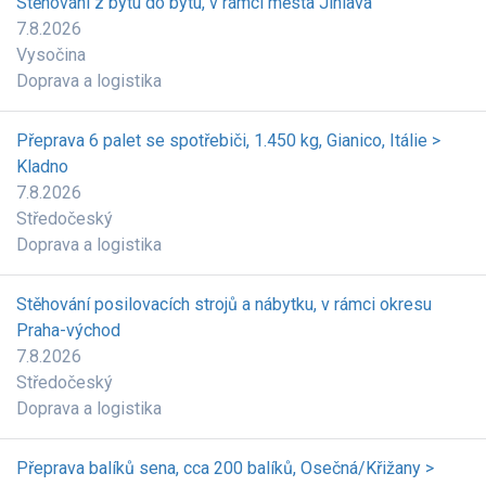
Stěhování z bytu do bytu, v rámci města Jihlava
7.8.2026
Vysočina
Doprava a logistika
Přeprava 6 palet se spotřebiči, 1.450 kg, Gianico, Itálie >
Kladno
7.8.2026
Středočeský
Doprava a logistika
Stěhování posilovacích strojů a nábytku, v rámci okresu
Praha-východ
7.8.2026
Středočeský
Doprava a logistika
Přeprava balíků sena, cca 200 balíků, Osečná/Křižany >