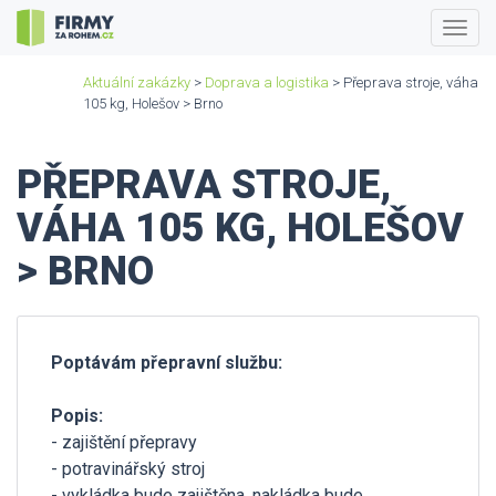
Togg
navig
Aktuální zakázky
>
Doprava a logistika
> Přeprava stroje, váha
105 kg, Holešov > Brno
PŘEPRAVA STROJE,
VÁHA 105 KG, HOLEŠOV
> BRNO
Poptávám přepravní službu:
Popis:
- zajištění přepravy
- potravinářský stroj
- vykládka bude zajištěna, nakládka bude