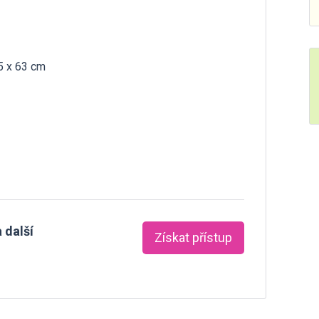
5 x 63 cm
 další
Získat přístup