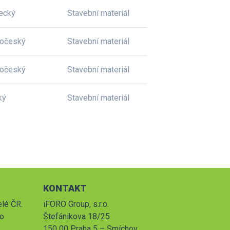
ecký
Stavební materiál
dočeský
Stavební materiál
dočeský
Stavební materiál
ký
Stavební materiál
KONTAKT
elé ČR.
iFORO Group, s.r.o.
po
Štefánikova 18/25
150 00 Praha 5 – Smíchov