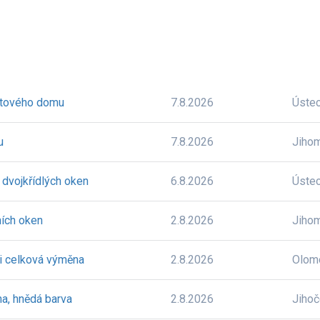
ytového domu
7.8.2026
Úste
u
7.8.2026
Jiho
 dvojkřídlých oken
6.8.2026
Úste
ních oken
2.8.2026
Jiho
či celková výměna
2.8.2026
Olom
na, hnědá barva
2.8.2026
Jiho