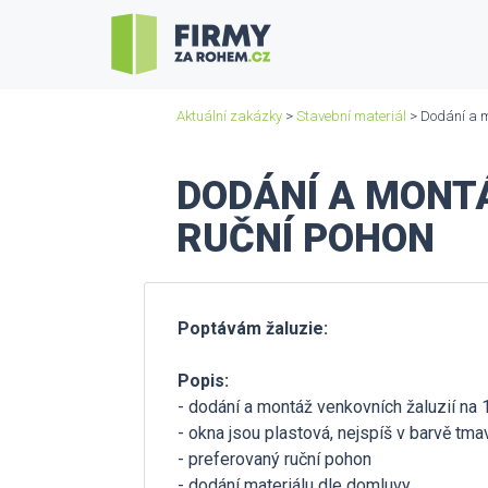
Aktuální zakázky
>
Stavební materiál
> Dodání a m
DODÁNÍ A MONTÁ
RUČNÍ POHON
Poptávám žaluzie:
Popis:
- dodání a montáž venkovních žaluzií na
- okna jsou plastová, nejspíš v barvě tm
- preferovaný ruční pohon
- dodání materiálu dle domluvy