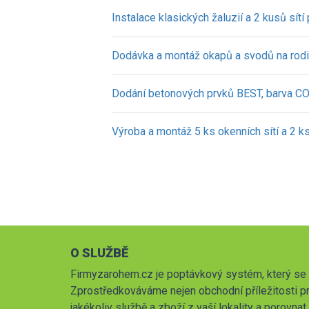
Instalace klasických žaluzií a 2 kusů sítí
Dodávka a montáž okapů a svodů na rod
Dodání betonových prvků BEST, barva
Výroba a montáž 5 ks okenních sítí a 2 ks
O SLUŽBĚ
Firmyzarohem.cz je poptávkový systém, který se 
Zprostředkováváme nejen obchodní příležitosti pr
jakékoliv službě a zboží z vaší lokality a porovna