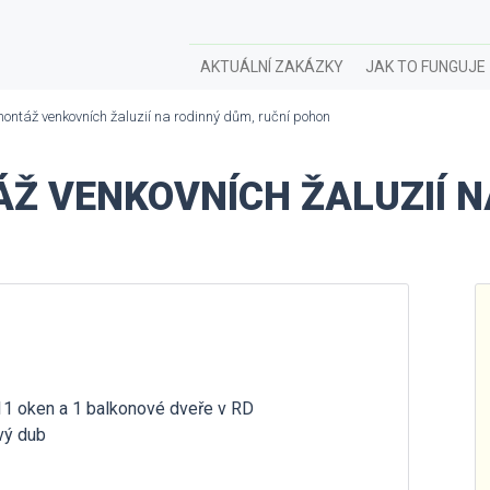
AKTUÁLNÍ ZAKÁZKY
JAK TO FUNGUJE
ontáž venkovních žaluzií na rodinný dům, ruční pohon
Ž VENKOVNÍCH ŽALUZIÍ N
 11 oken a 1 balkonové dveře v RD
avý dub