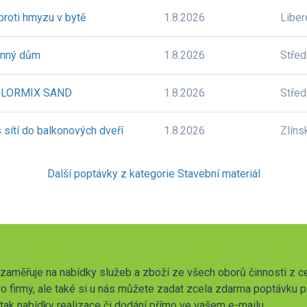
 proti hmyzu v bytě
1.8.2026
Liber
inný dům
1.8.2026
Stře
 COLORMIX SAND
1.8.2026
Stře
 sítí do balkonových dveří
1.8.2026
Zlíns
Další poptávky z kategorie Stavební materiál
zaměřuje na nabídky služeb a zboží ze všech oborů činnosti z c
o firmy, ale také si u nás můžete zadat zcela zdarma poptávku 
t tak nabídky realizace či dodání přímo ve vašem e-mailu.