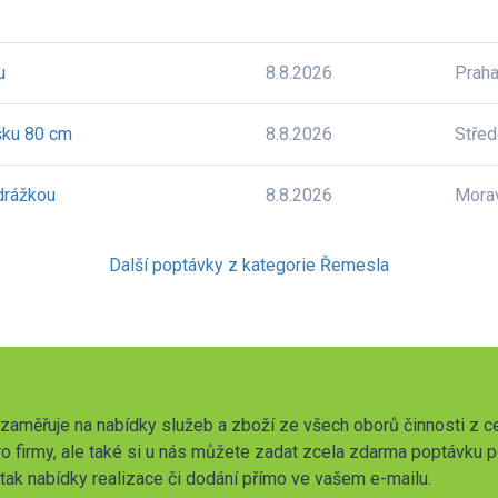
u
8.8.2026
Prah
šku 80 cm
8.8.2026
Stře
drážkou
8.8.2026
Mora
Další poptávky z kategorie Řemesla
zaměřuje na nabídky služeb a zboží ze všech oborů činnosti z c
o firmy, ale také si u nás můžete zadat zcela zdarma poptávku 
t tak nabídky realizace či dodání přímo ve vašem e-mailu.