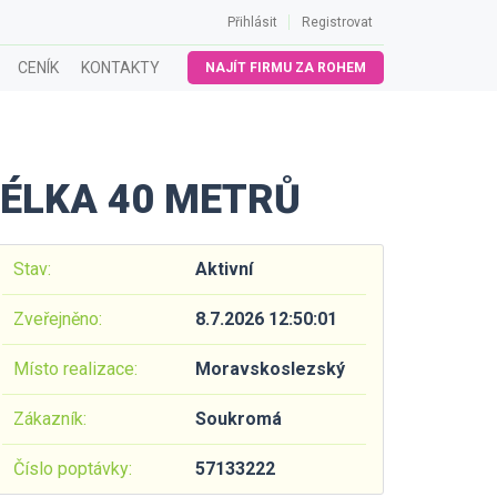
Přihlásit
Registrovat
CENÍK
KONTAKTY
NAJÍT FIRMU ZA ROHEM
DÉLKA 40 METRŮ
Stav:
Aktivní
Zveřejněno:
8.7.2026 12:50:01
Místo realizace:
Moravskoslezský
Zákazník:
Soukromá
Číslo poptávky:
57133222