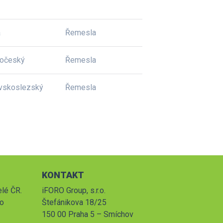
a
Řemesla
dočeský
Řemesla
vskoslezský
Řemesla
KONTAKT
elé ČR.
iFORO Group, s.r.o.
po
Štefánikova 18/25
150 00 Praha 5 – Smíchov