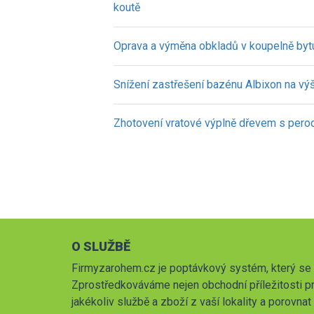
koutě
Oprava a výměna obkladů v koupelně byt
Snížení zastřešení bazénu Albixon na vý
Zhotovení vratové výplně dřevem s pero
O SLUŽBĚ
Firmyzarohem.cz je poptávkový systém, který se 
Zprostředkováváme nejen obchodní příležitosti pr
jakékoliv službě a zboží z vaší lokality a porovna