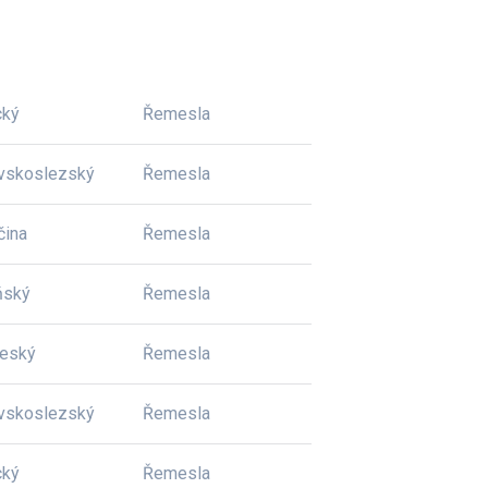
cký
Řemesla
vskoslezský
Řemesla
čina
Řemesla
ňský
Řemesla
český
Řemesla
vskoslezský
Řemesla
cký
Řemesla