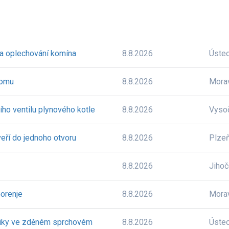
 a oplechování komína
8.8.2026
Úste
domu
8.8.2026
Mora
ího ventilu plynového kotle
8.8.2026
Vyso
eří do jednoho otvoru
8.8.2026
Plze
8.8.2026
Jiho
orenje
8.8.2026
Mora
niky ve zděném sprchovém
8.8.2026
Úste