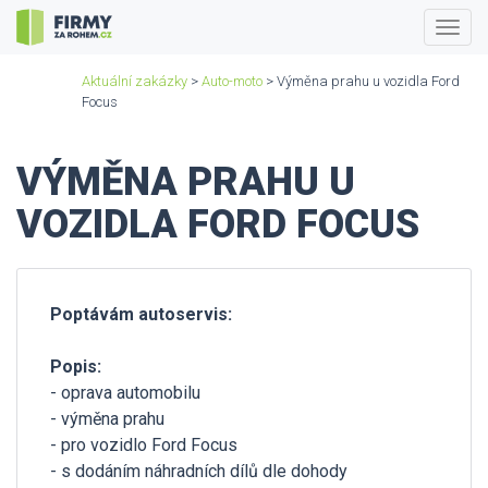
Togg
navig
Aktuální zakázky
>
Auto-moto
> Výměna prahu u vozidla Ford
Focus
VÝMĚNA PRAHU U
VOZIDLA FORD FOCUS
Poptávám autoservis:
Popis:
- oprava automobilu
- výměna prahu
- pro vozidlo Ford Focus
- s dodáním náhradních dílů dle dohody