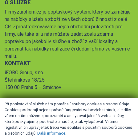
O SLUŽBĚ
Firmyzarohem.cz je poptávkový systém, který se zaměřuje
na nabídky služeb a zboží ze všech oborů činnosti z celé
ČR. Zprostředkováváme nejen obchodní příležitosti pro
firmy, ale také si u nás můžete zadat zcela zdarma
poptávku po jakékoliv službě a zboží z vaší lokality a
porovnat tak nabídky realizace či dodání přímo ve vašem e-
mailu.
KONTAKT
iFORO Group, s.r.o.
Štefánikova 18/25
150 00 Praha 5 – Smíchov
Při poskytování služeb nám pomáhají soubory cookies a osobní údaje.
Cookies podporují nejen správné fungování webových stránek, ale díky
všem datům můžeme porozumět a analyzovat jak náš web a služby,
které poskytujeme, používáte a nadále je tak vylepšovat. V rámci
legislativních úprav je tak třeba váš souhlas s použitím souborů cookies
© 2026 iFORO Group, s.r.o.,
Obchodní podmínky
,
Pravidla
a osobních údajů.
Další informace
.