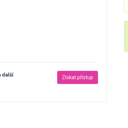
 další
Získat přístup