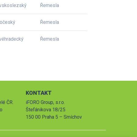
vskoslezský
Řemesla
dočeský
Řemesla
véhradecký
Řemesla
KONTAKT
elé ČR.
iFORO Group, s.r.o.
po
Štefánikova 18/25
150 00 Praha 5 – Smíchov