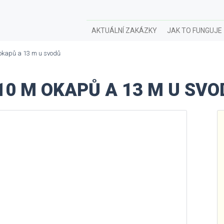
AKTUÁLNÍ ZAKÁZKY
JAK TO FUNGUJE
okapů a 13 m u svodů
0 M OKAPŮ A 13 M U SVO