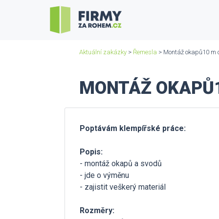
Aktuální zakázky
>
Řemesla
> Montáž okapů10 m 
MONTÁŽ OKAPŮ1
Poptávám klempířské práce:
Popis:
- montáž okapů a svodů
- jde o výměnu
- zajistit veškerý materiál
Rozměry: