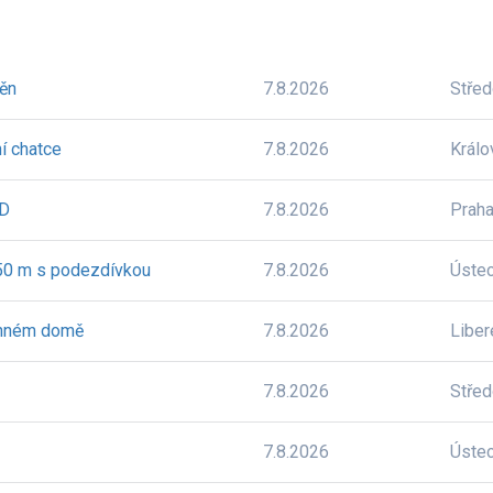
těn
7.8.2026
Stře
í chatce
7.8.2026
Králo
BD
7.8.2026
Prah
 50 m s podezdívkou
7.8.2026
Úste
dinném domě
7.8.2026
Liber
7.8.2026
Stře
7.8.2026
Úste