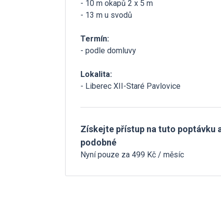
- 10 m okapů 2 x 5 m
- 13 m u svodů
Termín:
- podle domluvy
Lokalita:
- Liberec XII-Staré Pavlovice
Získejte přístup na tuto poptávku a
podobné
Nyní pouze za 499 Kč / měsíc