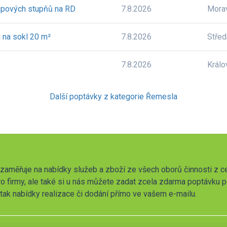
tupových stupňů na RD
7.8.2026
Mora
u na sokl 20 m²
7.8.2026
Stře
7.8.2026
Králo
Další poptávky z kategorie Řemesla
zaměřuje na nabídky služeb a zboží ze všech oborů činnosti z c
o firmy, ale také si u nás můžete zadat zcela zdarma poptávku 
t tak nabídky realizace či dodání přímo ve vašem e-mailu.