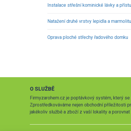
Instalace střešní kominické lávky a přís
Natažení druhé vrstvy lepidla a marmolit
Oprava ploché střechy řadového domku
O SLUŽBĚ
Firmyzarohem.cz je poptávkový systém, který se 
Zprostředkováváme nejen obchodní příležitosti pr
jakékoliv službě a zboží z vaší lokality a porovna