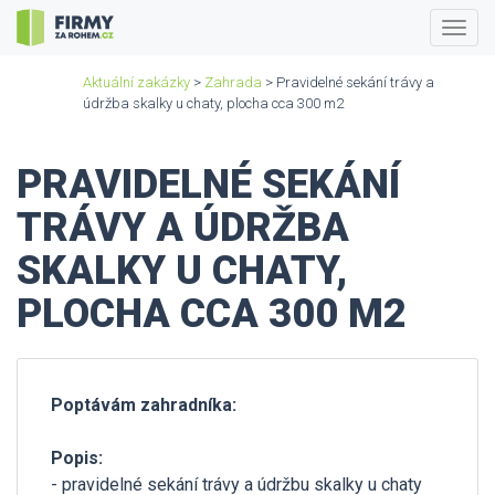
Togg
navig
Aktuální zakázky
>
Zahrada
> Pravidelné sekání trávy a
údržba skalky u chaty, plocha cca 300 m2
PRAVIDELNÉ SEKÁNÍ
TRÁVY A ÚDRŽBA
SKALKY U CHATY,
PLOCHA CCA 300 M2
Poptávám zahradníka:
Popis:
- pravidelné sekání trávy a údržbu skalky u chaty