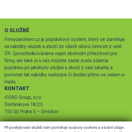
O SLUŽBĚ
Firmyzarohem.cz je poptávkový systém, který se zaměřuje
na nabídky služeb a zboží ze všech oborů činnosti z celé
ČR. Zprostředkováváme nejen obchodní příležitosti pro
firmy, ale také si u nás můžete zadat zcela zdarma
poptávku po jakékoliv službě a zboží z vaší lokality a
porovnat tak nabídky realizace či dodání přímo ve vašem e-
mailu.
KONTAKT
iFORO Group, s.r.o.
Štefánikova 18/25
150 00 Praha 5 – Smíchov
Při poskytování služeb nám pomáhají soubory cookies a osobní údaje.