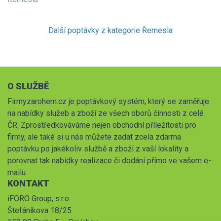
Další poptávky z kategorie Řemesla
O SLUŽBĚ
Firmyzarohem.cz je poptávkový systém, který se zaměřuje
na nabídky služeb a zboží ze všech oborů činnosti z celé
ČR. Zprostředkováváme nejen obchodní příležitosti pro
firmy, ale také si u nás můžete zadat zcela zdarma
poptávku po jakékoliv službě a zboží z vaší lokality a
porovnat tak nabídky realizace či dodání přímo ve vašem e-
mailu.
KONTAKT
iFORO Group, s.r.o.
Štefánikova 18/25