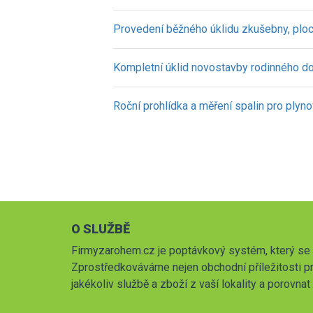
Provedení běžného úklidu zkušebny, plo
Kompletní úklid novostavby rodinného 
Roční prohlídka a měření spalin pro plyn
O SLUŽBĚ
Firmyzarohem.cz je poptávkový systém, který se 
Zprostředkováváme nejen obchodní příležitosti pr
jakékoliv službě a zboží z vaší lokality a porovna