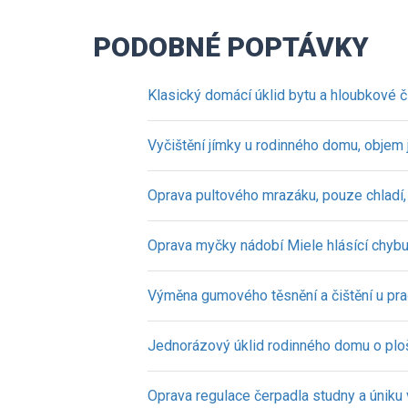
PODOBNÉ POPTÁVKY
Klasický domácí úklid bytu a hloubkové č
Vyčištění jímky u rodinného domu, objem
Oprava pultového mrazáku, pouze chladí
Oprava myčky nádobí Miele hlásící chyb
Výměna gumového těsnění a čištění u pr
Jednorázový úklid rodinného domu o pl
Oprava regulace čerpadla studny a úniku