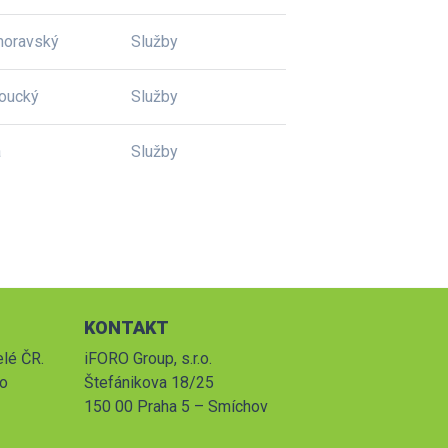
moravský
Služby
oucký
Služby
a
Služby
KONTAKT
elé ČR.
iFORO Group, s.r.o.
po
Štefánikova 18/25
150 00 Praha 5 – Smíchov