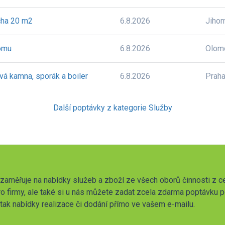
cha 20 m2
6.8.2026
Jiho
domu
6.8.2026
Olom
ová kamna, sporák a boiler
6.8.2026
Prah
Další poptávky z kategorie Služby
zaměřuje na nabídky služeb a zboží ze všech oborů činnosti z c
o firmy, ale také si u nás můžete zadat zcela zdarma poptávku 
t tak nabídky realizace či dodání přímo ve vašem e-mailu.