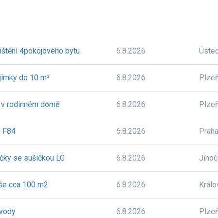
ištění 4pokojového bytu
6.8.2026
Úste
 jímky do 10 m³
6.8.2026
Plze
, v rodinném domě
6.8.2026
Plze
u F84
6.8.2026
Prah
ačky se sušičkou LG
6.8.2026
Jiho
oše cca 100 m2
6.8.2026
Králo
 vody
6.8.2026
Plze