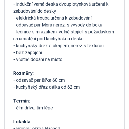
- indukční varná deska dvouplotýnková určená k
zabudování do desky
- elektrická trouba určená k zabudování
- odsavač par Mora nerez, s vývody do boku
- lednice s mrazákem, volně stojící, s požadavkem
na umístění pod kuchyňskou desku
- kuchyňský dřez s okapem, nerez s texturou
- bez zapojení
- včetně dodání na místo
Rozměry:
- odsavač par šířka 60 cm
- kuchyňský dřez délka od 62 cm
Termín:
- čím dříve, tím lépe
Lokalita:
- Hronov, okres Náchod