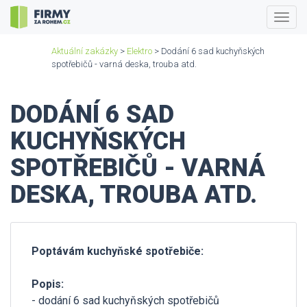
Togg
navig
Aktuální zakázky
>
Elektro
> Dodání 6 sad kuchyňských
spotřebičů - varná deska, trouba atd.
DODÁNÍ 6 SAD
KUCHYŇSKÝCH
SPOTŘEBIČŮ - VARNÁ
DESKA, TROUBA ATD.
Poptávám kuchyňské spotřebiče:
Popis:
- dodání 6 sad kuchyňských spotřebičů