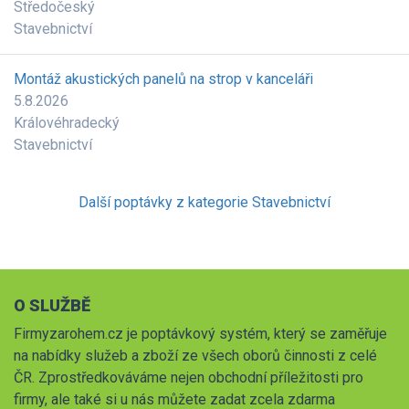
Středočeský
Stavebnictví
Montáž akustických panelů na strop v kanceláři
5.8.2026
Královéhradecký
Stavebnictví
Další poptávky z kategorie Stavebnictví
O SLUŽBĚ
Firmyzarohem.cz je poptávkový systém, který se zaměřuje
na nabídky služeb a zboží ze všech oborů činnosti z celé
ČR. Zprostředkováváme nejen obchodní příležitosti pro
firmy, ale také si u nás můžete zadat zcela zdarma