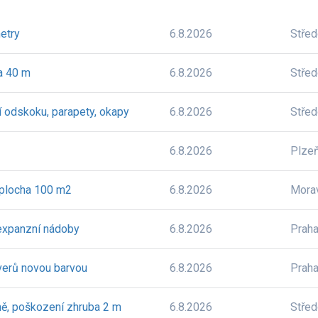
metry
6.8.2026
Stře
a 40 m
6.8.2026
Stře
í odskoku, parapety, okapy
6.8.2026
Stře
6.8.2026
Plze
 plocha 100 m2
6.8.2026
Mora
expanzní nádoby
6.8.2026
Prah
verů novou barvou
6.8.2026
Prah
ě, poškození zhruba 2 m
6.8.2026
Stře