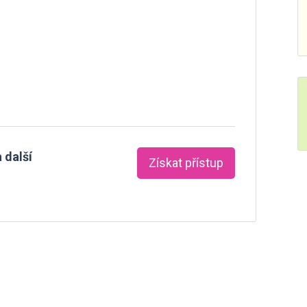
 další
Získat přístup