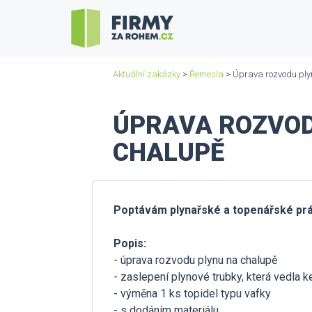
Aktuální zakázky
>
Řemesla
> Úprava rozvodu ply
ÚPRAVA ROZVOD
CHALUPĚ
Poptávám plynařské a topenářské pr
Popis:
- úprava rozvodu plynu na chalupě
- zaslepení plynové trubky, která vedla
- výměna 1 ks topidel typu vafky
- s dodáním materiálu