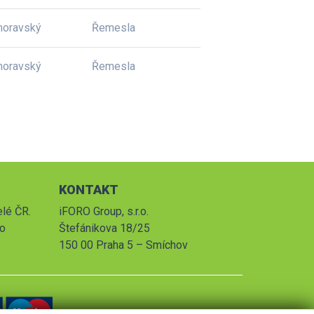
moravský
Řemesla
moravský
Řemesla
KONTAKT
elé ČR.
iFORO Group, s.r.o.
po
Štefánikova 18/25
150 00 Praha 5 – Smíchov