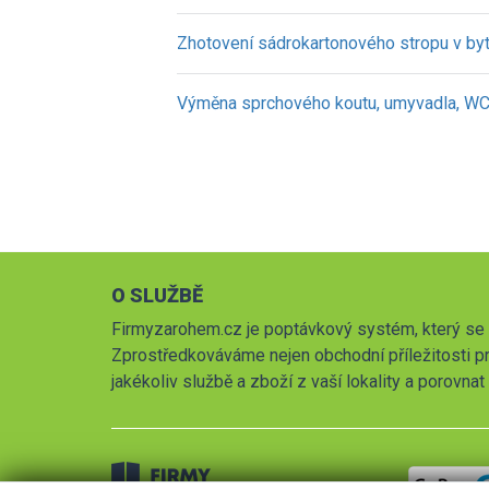
Zhotovení sádrokartonového stropu v byt
Výměna sprchového koutu, umyvadla, WC, 
O SLUŽBĚ
Firmyzarohem.cz je poptávkový systém, který se 
Zprostředkováváme nejen obchodní příležitosti pr
jakékoliv službě a zboží z vaší lokality a porovna