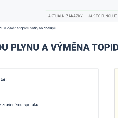
AKTUÁLNÍ ZAKÁZKY
JAK TO FUNGUJE
nu a výměna topidel vafky na chalupě
U PLYNU A VÝMĚNA TOPID
áce:
 ke zrušenému sporáku