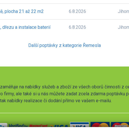
ě, plocha 21 až 22 m2
6.8.2026
Jiho
dřezu a instalace baterií
6.8.2026
Jiho
Další poptávky z kategorie Řemesla
zaměřuje na nabídky služeb a zboží ze všech oborů činnosti z c
o firmy, ale také si u nás můžete zadat zcela zdarma poptávku 
t tak nabídky realizace či dodání přímo ve vašem e-mailu.