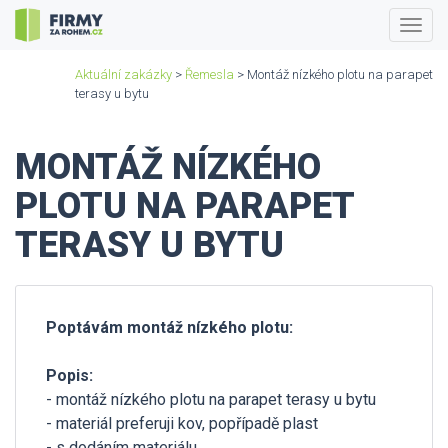
Togg
navig
Aktuální zakázky
>
Řemesla
> Montáž nízkého plotu na parapet
terasy u bytu
MONTÁŽ NÍZKÉHO
PLOTU NA PARAPET
TERASY U BYTU
Poptávám montáž nízkého plotu:
Popis:
- montáž nízkého plotu na parapet terasy u bytu
- materiál preferuji kov, popřípadě plast
- s dodáním materiálu