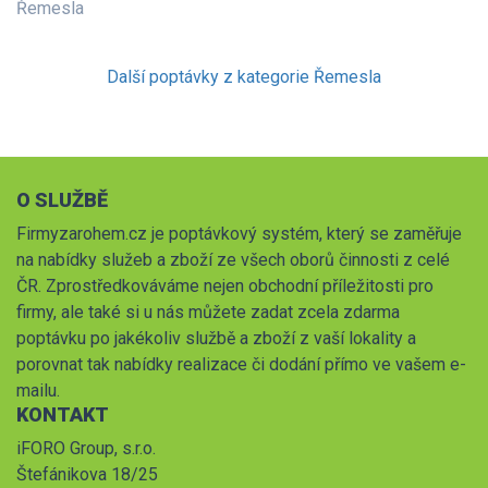
Řemesla
Další poptávky z kategorie Řemesla
O SLUŽBĚ
Firmyzarohem.cz je poptávkový systém, který se zaměřuje
na nabídky služeb a zboží ze všech oborů činnosti z celé
ČR. Zprostředkováváme nejen obchodní příležitosti pro
firmy, ale také si u nás můžete zadat zcela zdarma
poptávku po jakékoliv službě a zboží z vaší lokality a
porovnat tak nabídky realizace či dodání přímo ve vašem e-
mailu.
KONTAKT
iFORO Group, s.r.o.
Štefánikova 18/25