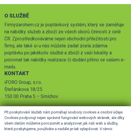
O SLUŽBĚ
Firmyzarohem.cz je poptávkový systém, který se zaměřuje
na nabídky služeb a zboží ze všech oborů činnosti z celé
ČR. Zprostředkováváme nejen obchodní příležitosti pro
firmy, ale také si u nás můžete zadat zcela zdarma
poptávku po jakékoliv službě a zboží z vaší lokality a
porovnat tak nabídky realizace či dodání přímo ve vašem e-
mailu.
KONTAKT
iFORO Group, s.r.o.
Štefánikova 18/25
150 00 Praha 5 – Smíchov
Při poskytování služeb nám pomáhají soubory cookies a osobní údaje.
Cookies podporují nejen správné fungování webových stránek, ale díky
všem datům můžeme porozumět a analyzovat jak náš web a služby,
které poskytujeme, používáte a nadále je tak vylepšovat. V rámci