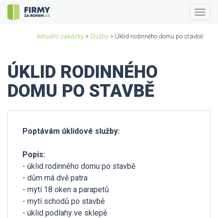
Togg
navig
Aktuální zakázky
>
Služby
> Úklid rodinného domu po stavbě
ÚKLID RODINNÉHO
DOMU PO STAVBĚ
Poptávám úklidové služby:
Popis:
- úklid rodinného domu po stavbě
- dům má dvě patra
- mytí 18 oken a parapetů
- mytí schodů po stavbě
- úklid podlahy ve sklepě