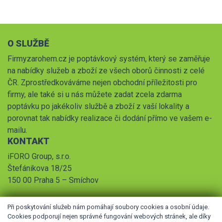
O SLUŽBĚ
Firmyzarohem.cz je poptávkový systém, který se zaměřuje
na nabídky služeb a zboží ze všech oborů činnosti z celé
ČR. Zprostředkováváme nejen obchodní příležitosti pro
firmy, ale také si u nás můžete zadat zcela zdarma
poptávku po jakékoliv službě a zboží z vaší lokality a
porovnat tak nabídky realizace či dodání přímo ve vašem e-
mailu.
KONTAKT
iFORO Group, s.r.o.
Štefánikova 18/25
150 00 Praha 5 – Smíchov
Při poskytování služeb nám pomáhají soubory cookies a osobní údaje.
Cookies podporují nejen správné fungování webových stránek, ale díky