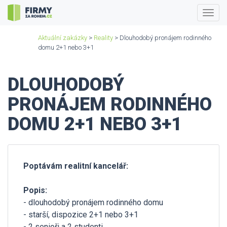
Togg
navig
Aktuální zakázky
>
Reality
> Dlouhodobý pronájem rodinného
domu 2+1 nebo 3+1
DLOUHODOBÝ
PRONÁJEM RODINNÉHO
DOMU 2+1 NEBO 3+1
Poptávám realitní kancelář:
Popis:
- dlouhodobý pronájem rodinného domu
- starší, dispozice 2+1 nebo 3+1
- 2 senioři a 2 studenti