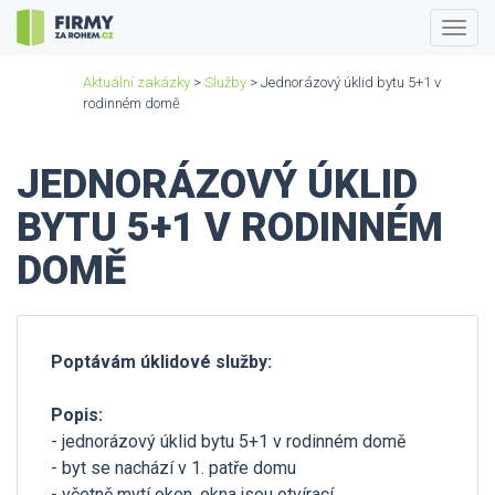
Togg
navig
Aktuální zakázky
>
Služby
> Jednorázový úklid bytu 5+1 v
rodinném domě
JEDNORÁZOVÝ ÚKLID
BYTU 5+1 V RODINNÉM
DOMĚ
Poptávám úklidové služby:
Popis:
- jednorázový úklid bytu 5+1 v rodinném domě
- byt se nachází v 1. patře domu
- včetně mytí oken, okna jsou otvírací