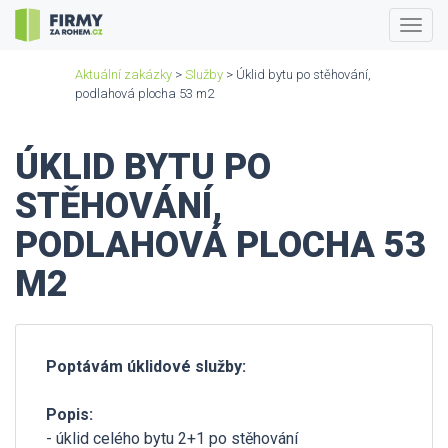
Togg
navig
Aktuální zakázky
>
Služby
> Úklid bytu po stěhování,
podlahová plocha 53 m2
ÚKLID BYTU PO
STĚHOVÁNÍ,
PODLAHOVÁ PLOCHA 53
M2
Poptávám úklidové služby:
Popis:
- úklid celého bytu 2+1 po stěhování