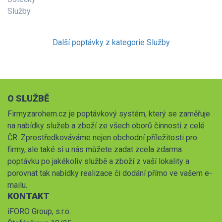
Služby
Další poptávky z kategorie Služby
O SLUŽBĚ
Firmyzarohem.cz je poptávkový systém, který se zaměřuje
na nabídky služeb a zboží ze všech oborů činnosti z celé
ČR. Zprostředkováváme nejen obchodní příležitosti pro
firmy, ale také si u nás můžete zadat zcela zdarma
poptávku po jakékoliv službě a zboží z vaší lokality a
porovnat tak nabídky realizace či dodání přímo ve vašem e-
mailu.
KONTAKT
iFORO Group, s.r.o.