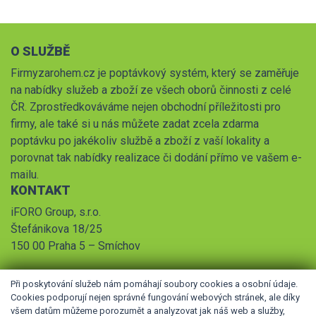
O SLUŽBĚ
Firmyzarohem.cz je poptávkový systém, který se zaměřuje
na nabídky služeb a zboží ze všech oborů činnosti z celé
ČR. Zprostředkováváme nejen obchodní příležitosti pro
firmy, ale také si u nás můžete zadat zcela zdarma
poptávku po jakékoliv službě a zboží z vaší lokality a
porovnat tak nabídky realizace či dodání přímo ve vašem e-
mailu.
KONTAKT
iFORO Group, s.r.o.
Štefánikova 18/25
150 00 Praha 5 – Smíchov
Při poskytování služeb nám pomáhají soubory cookies a osobní údaje.
Cookies podporují nejen správné fungování webových stránek, ale díky
všem datům můžeme porozumět a analyzovat jak náš web a služby,