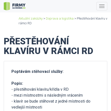
Togg
navig
Aktuální zakázky
>
Doprava a logistika
> Přestěhování klavíru v
rámci RD
PŘESTĚHOVÁNÍ
KLAVÍRU V RÁMCI RD
Poptávám stěhovací služby:
Popis:
- přestěhování klavíru/křídla v RD
- mezi místnostmi s následným vrácením
- klavír se bude stěhovat z jedné místnosti do
vedlejší místnosti