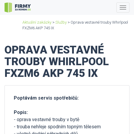
Togg
navig
Aktuální zakázky
>
Služby
> Oprava vestavné trouby Whirlpool
FXZM6 AKP 745 IX
OPRAVA VESTAVNÉ
TROUBY WHIRLPOOL
FXZM6 AKP 745 IX
Poptávám servis spotřebičů:
Popis:
- oprava vestavné trouby v bytě
- trouba nehřeje spodním topným tělesem
- včetně dodání náhradních dílů