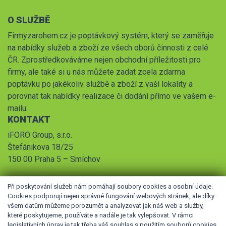
O SLUŽBĚ
Firmyzarohem.cz je poptávkový systém, který se zaměřuje
na nabídky služeb a zboží ze všech oborů činnosti z celé
ČR. Zprostředkováváme nejen obchodní příležitosti pro
firmy, ale také si u nás můžete zadat zcela zdarma
poptávku po jakékoliv službě a zboží z vaší lokality a
porovnat tak nabídky realizace či dodání přímo ve vašem e-
mailu.
KONTAKT
iFORO Group, s.r.o.
Štefánikova 18/25
150 00 Praha 5 – Smíchov
Při poskytování služeb nám pomáhají soubory cookies a osobní údaje.
Cookies podporují nejen správné fungování webových stránek, ale díky
všem datům můžeme porozumět a analyzovat jak náš web a služby,
které poskytujeme, používáte a nadále je tak vylepšovat. V rámci
legislativních úprav je tak třeba váš souhlas s použitím souborů cookies