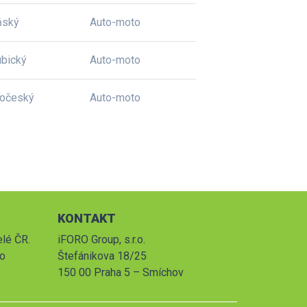
ňský
Auto-moto
bický
Auto-moto
dočeský
Auto-moto
KONTAKT
elé ČR.
iFORO Group, s.r.o.
po
Štefánikova 18/25
150 00 Praha 5 – Smíchov