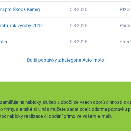
ení pro Škoda Kamiq
5.8.2026
Plze
ombi, rok výroby 2013
5.8.2026
Pardu
ster
5.8.2026
Stře
Další poptávky z kategorie Auto-moto
zaměřuje na nabídky služeb a zboží ze všech oborů činnosti z c
o firmy, ale také si u nás můžete zadat zcela zdarma poptávku 
t tak nabídky realizace či dodání přímo ve vašem e-mailu.