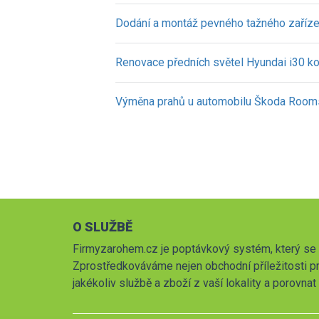
Dodání a montáž pevného tažného zaříz
Renovace předních světel Hyundai i30 k
Výměna prahů u automobilu Škoda Room
O SLUŽBĚ
Firmyzarohem.cz je poptávkový systém, který se 
Zprostředkováváme nejen obchodní příležitosti pr
jakékoliv službě a zboží z vaší lokality a porovna