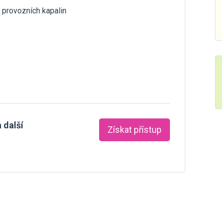
 provozních kapalin
 další
Získat přístup