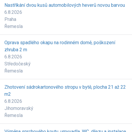
Nastříkání dvou kusů automobilových heverů novou barvou
6.8.2026
Praha
Řemesla
Oprava spadlého okapu na rodinném domě, poškození
zhruba 2 m
6.8.2026
Středočeský
Řemesla
Zhotovení sádrokartonového stropu v bytě, plocha 21 až 22
m2
6.8.2026
Jihomoravský
Řemesla
Výměna sprchového koutu, umyvadla, WC, dřezu a instalace