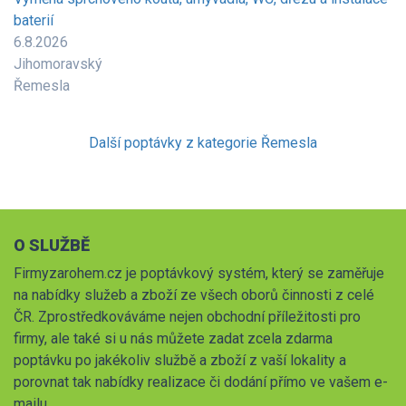
baterií
6.8.2026
Jihomoravský
Řemesla
Další poptávky z kategorie Řemesla
O SLUŽBĚ
Firmyzarohem.cz je poptávkový systém, který se zaměřuje
na nabídky služeb a zboží ze všech oborů činnosti z celé
ČR. Zprostředkováváme nejen obchodní příležitosti pro
firmy, ale také si u nás můžete zadat zcela zdarma
poptávku po jakékoliv službě a zboží z vaší lokality a
porovnat tak nabídky realizace či dodání přímo ve vašem e-
mailu.