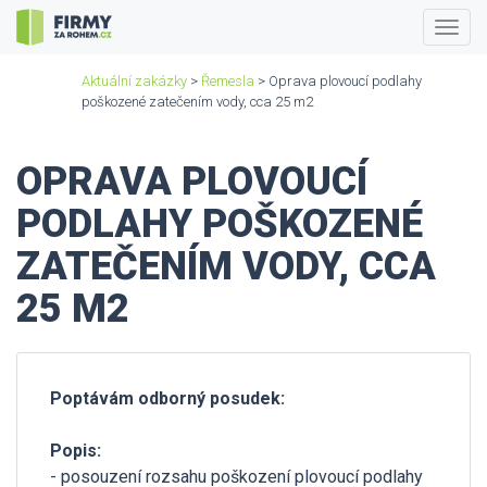
Togg
navig
Aktuální zakázky
>
Řemesla
> Oprava plovoucí podlahy
poškozené zatečením vody, cca 25 m2
OPRAVA PLOVOUCÍ
PODLAHY POŠKOZENÉ
ZATEČENÍM VODY, CCA
25 M2
Poptávám odborný posudek:
Popis:
- posouzení rozsahu poškození plovoucí podlahy