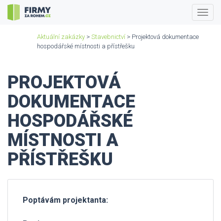
Togg
navig
Aktuální zakázky
>
Stavebnictví
> Projektová dokumentace
hospodářské místnosti a přístřešku
PROJEKTOVÁ
DOKUMENTACE
HOSPODÁŘSKÉ
MÍSTNOSTI A
PŘÍSTŘEŠKU
Poptávám projektanta: