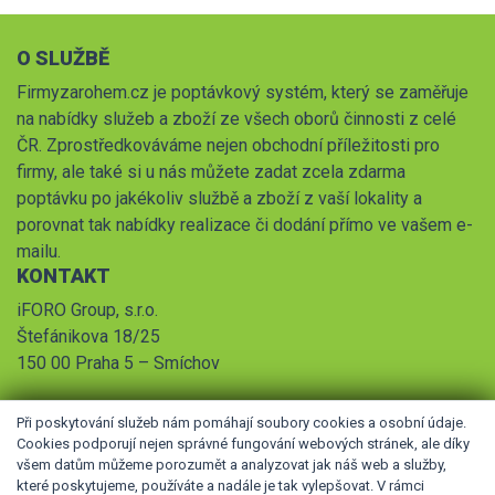
O SLUŽBĚ
Firmyzarohem.cz je poptávkový systém, který se zaměřuje
na nabídky služeb a zboží ze všech oborů činnosti z celé
ČR. Zprostředkováváme nejen obchodní příležitosti pro
firmy, ale také si u nás můžete zadat zcela zdarma
poptávku po jakékoliv službě a zboží z vaší lokality a
porovnat tak nabídky realizace či dodání přímo ve vašem e-
mailu.
KONTAKT
iFORO Group, s.r.o.
Štefánikova 18/25
150 00 Praha 5 – Smíchov
Při poskytování služeb nám pomáhají soubory cookies a osobní údaje.
Cookies podporují nejen správné fungování webových stránek, ale díky
všem datům můžeme porozumět a analyzovat jak náš web a služby,
které poskytujeme, používáte a nadále je tak vylepšovat. V rámci