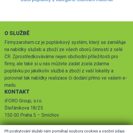
O SLUŽBĚ
Firmyzarohem.cz je poptávkový systém, který se zaměřuje
na nabídky služeb a zboží ze všech oborů činnosti z celé
ČR. Zprostředkováváme nejen obchodní příležitosti pro
firmy, ale také si u nás můžete zadat zcela zdarma
poptávku po jakékoliv službě a zboží z vaší lokality a
porovnat tak nabídky realizace či dodání přímo ve vašem e-
mailu.
KONTAKT
iFORO Group, s.r.o.
Štefánikova 18/25
150 00 Praha 5 – Smíchov
Při poskytování služeb nám pomáhají soubory cookies a osobní údaje.