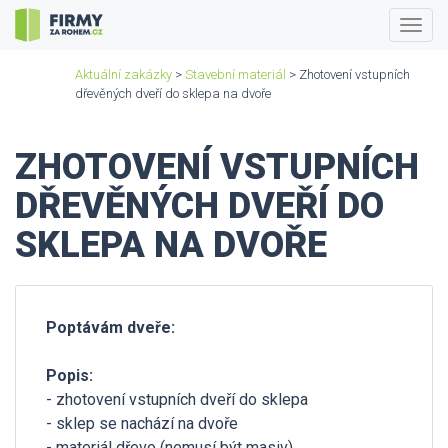
Togg
navig
Aktuální zakázky
>
Stavební materiál
> Zhotovení vstupních
dřevěných dveří do sklepa na dvoře
ZHOTOVENÍ VSTUPNÍCH
DŘEVĚNÝCH DVEŘÍ DO
SKLEPA NA DVOŘE
Poptávám dveře:
Popis:
- zhotovení vstupních dveří do sklepa
- sklep se nachází na dvoře
- materiál dřevo (nemusí být masiv)