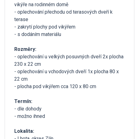
vikýře na rodinném domě
- oplechování přechodu od terasových dveří k
terase
- zakrytí plochy pod vikýřem
- s dodáním materiálu
Rozměry:
- oplechování u velkých posuvných dveří 2x plocha
230 x 22 cm
- oplechování u vchodových dveří 1x plocha 80 x
22 cm
- plocha pod vikýřem cca 120 x 80 cm
Termín:
- dle dohody
- možno ihned
Lokalita:
- Lhota, okres Zlín