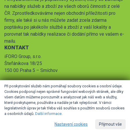
na nabídky služeb a zboží ze všech oborů činnosti z celé
ČR. Zprostředkováváme nejen obchodní příležitosti pro
firmy, ale také si u nás můžete zadat zcela zdarma
poptávku po jakékoliv službě a zboží z vaší lokality a
porovnat tak nabídky realizace či dodání přímo ve vašem e-
mailu.
KONTAKT
iFORO Group, s.r.o.
Štefánikova 18/25
150 00 Praha 5 – Smíchov
Při poskytování služeb nám pomáhají soubory cookies a osobní údaje.
Cookies podporují nejen správné fungování webových stránek, ale díky
všem datům můžeme porozumět a analyzovat jak náš web a služby,
které poskytujeme, používáte a nadále je tak vylepšovat. V rámci
legislativních úprav je tak třeba váš souhlas s použitím souborů cookies
© 2026 iFORO Group, s.r.o.,
Obchodní podmínky
,
Pravidla
a osobních údajů.
Další informace
.
zpracování osobních údajů
Nastavení cookies
Přijmout vše