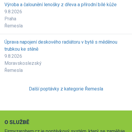
Výroba a čalounění lenošky z dřeva a přírodní bílé kůže
9.8.2026
Praha
Řemesla
Úprava napojení deskového radiátoru v bytě s měděnou
trubkou ke stěně
9.8.2026
Moravskoslezský
Řemesla
Další poptávky z kategorie Řemesla
O SLUŽBĚ
Firmyzarohem.cz je poptávkový systém, který se zaměřuje