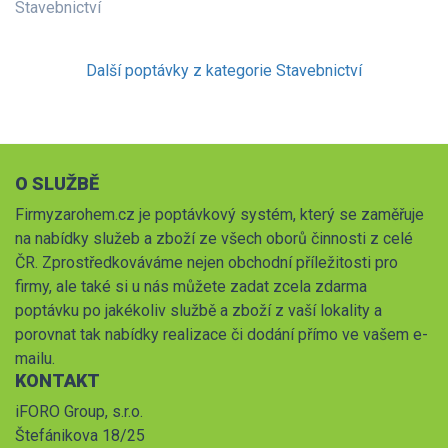
Stavebnictví
Další poptávky z kategorie Stavebnictví
O SLUŽBĚ
Firmyzarohem.cz je poptávkový systém, který se zaměřuje
na nabídky služeb a zboží ze všech oborů činnosti z celé
ČR. Zprostředkováváme nejen obchodní příležitosti pro
firmy, ale také si u nás můžete zadat zcela zdarma
poptávku po jakékoliv službě a zboží z vaší lokality a
porovnat tak nabídky realizace či dodání přímo ve vašem e-
mailu.
KONTAKT
iFORO Group, s.r.o.
Štefánikova 18/25