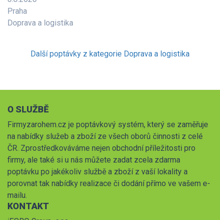
Praha
Doprava a logistika
Další poptávky z kategorie Doprava a logistika
O SLUŽBĚ
Firmyzarohem.cz je poptávkový systém, který se zaměřuje
na nabídky služeb a zboží ze všech oborů činnosti z celé
ČR. Zprostředkováváme nejen obchodní příležitosti pro
firmy, ale také si u nás můžete zadat zcela zdarma
poptávku po jakékoliv službě a zboží z vaší lokality a
porovnat tak nabídky realizace či dodání přímo ve vašem e-
mailu.
KONTAKT