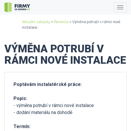
Togg
navig
Aktuální zakázky
>
Řemesla
> Výměna potrubí v rámci nové
instalace
VÝMĚNA POTRUBÍ V
RÁMCI NOVÉ INSTALACE
Poptávám instalatérské práce:
Popis:
- výměna potrubí v rámci nové instalace
- dodání materiálu na dohodě
Termín: