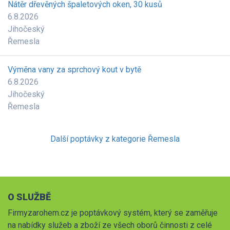
Nátěr dřevěných špaletových oken, 30 kusů
6.8.2026
Jihočeský
Řemesla
Výměna vany za sprchový kout v bytě
6.8.2026
Jihočeský
Řemesla
Další poptávky z kategorie Řemesla
O SLUŽBĚ
Firmyzarohem.cz je poptávkový systém, který se zaměřuje
na nabídky služeb a zboží ze všech oborů činnosti z celé