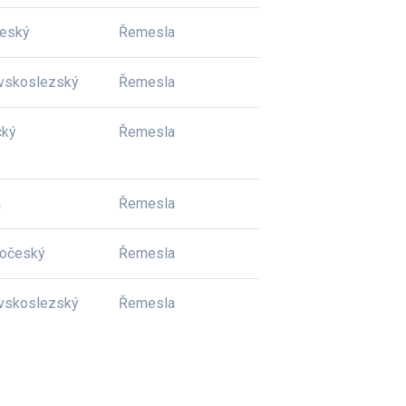
český
Řemesla
vskoslezský
Řemesla
cký
Řemesla
a
Řemesla
dočeský
Řemesla
vskoslezský
Řemesla