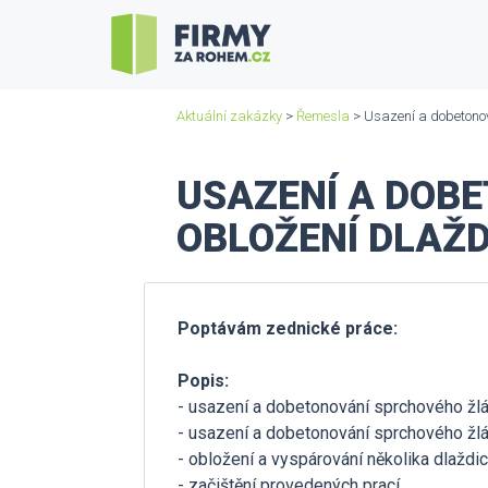
Aktuální zakázky
>
Řemesla
> Usazení a dobetonov
USAZENÍ A DOB
OBLOŽENÍ DLAŽD
Poptávám zednické práce:
Popis:
- usazení a dobetonování sprchového žlá
- usazení a dobetonování sprchového žl
- obložení a vyspárování několika dlaždic
- začištění provedených prací