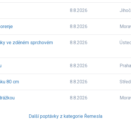
8.8.2026
Jiho
orenje
8.8.2026
Mora
niky ve zděném sprchovém
8.8.2026
Úste
u
8.8.2026
Prah
šku 80 cm
8.8.2026
Stře
drážkou
8.8.2026
Mora
Další poptávky z kategorie Řemesla