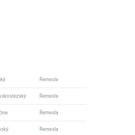
cký
Řemesla
vskoslezský
Řemesla
čina
Řemesla
ňský
Řemesla