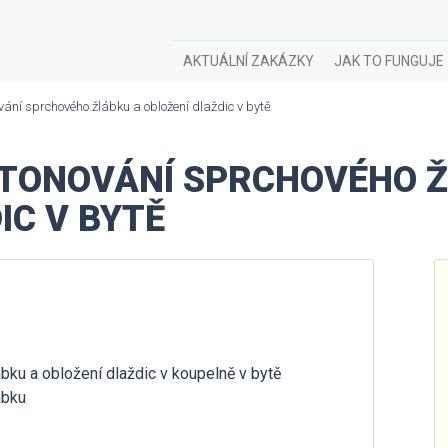
AKTUÁLNÍ ZAKÁZKY
JAK TO FUNGUJE
ání sprchového žlábku a obložení dlaždic v bytě
ETONOVÁNÍ SPRCHOVÉHO 
IC V BYTĚ
bku a obložení dlaždic v koupelně v bytě
ábku