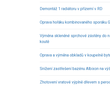
Demontáž 1 radiátoru v přízemí v RD
Oprava hořáku kombinovaného sporáku G
Výměna skleněné sprchové zástěny do 
koutě
Oprava a výměna obkladů v koupelně byt
Snížení zastřešení bazénu Albixon na vý
Zhotovení vratové výplně dřevem s pero