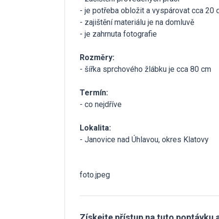
- je potřeba obložit a vyspárovat cca 20 
- zajištění materiálu je na domluvě
- je zahrnuta fotografie
Rozměry:
- šířka sprchového žlábku je cca 80 cm
Termín:
- co nejdříve
Lokalita:
- Janovice nad Úhlavou, okres Klatovy
foto.jpeg
Získejte přístup na tuto poptávku a