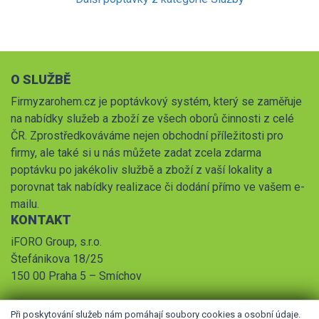
O SLUŽBĚ
Firmyzarohem.cz je poptávkový systém, který se zaměřuje
na nabídky služeb a zboží ze všech oborů činnosti z celé
ČR. Zprostředkováváme nejen obchodní příležitosti pro
firmy, ale také si u nás můžete zadat zcela zdarma
poptávku po jakékoliv službě a zboží z vaší lokality a
porovnat tak nabídky realizace či dodání přímo ve vašem e-
mailu.
KONTAKT
iFORO Group, s.r.o.
Štefánikova 18/25
150 00 Praha 5 – Smíchov
Při poskytování služeb nám pomáhají soubory cookies a osobní údaje.