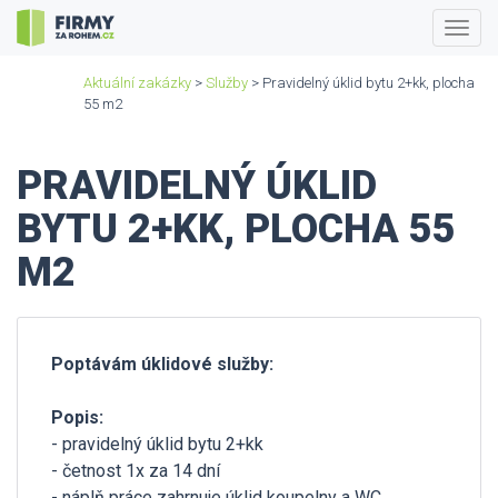
Togg
navig
Aktuální zakázky
>
Služby
> Pravidelný úklid bytu 2+kk, plocha
55 m2
PRAVIDELNÝ ÚKLID
BYTU 2+KK, PLOCHA 55
M2
Poptávám úklidové služby:
Popis:
- pravidelný úklid bytu 2+kk
- četnost 1x za 14 dní
- náplň práce zahrnuje úklid koupelny a WC,