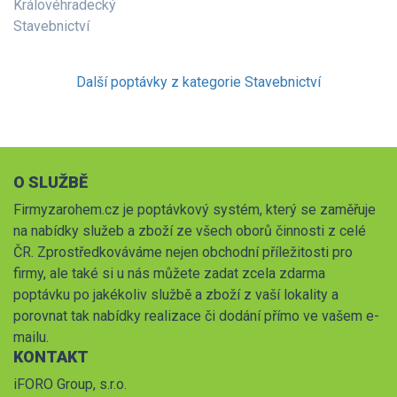
Královéhradecký
Stavebnictví
Další poptávky z kategorie Stavebnictví
O SLUŽBĚ
Firmyzarohem.cz je poptávkový systém, který se zaměřuje
na nabídky služeb a zboží ze všech oborů činnosti z celé
ČR. Zprostředkováváme nejen obchodní příležitosti pro
firmy, ale také si u nás můžete zadat zcela zdarma
poptávku po jakékoliv službě a zboží z vaší lokality a
porovnat tak nabídky realizace či dodání přímo ve vašem e-
mailu.
KONTAKT
iFORO Group, s.r.o.