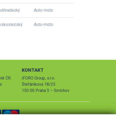
véhradecký
Auto-moto
vskoslezský
Auto-moto
KONTAKT
elé ČR.
iFORO Group, s.r.o.
po
Štefánikova 18/25
150 00 Praha 5 – Smíchov