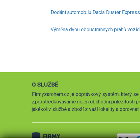
Dodání automobilu Dacia Duster Expres
Výměna dvou oboustranných prahů vozid
O SLUŽBĚ
Firmyzarohem.cz je poptávkový systém, který se 
Zprostředkováváme nejen obchodní příležitosti pr
jakékoliv službě a zboží z vaší lokality a porovna