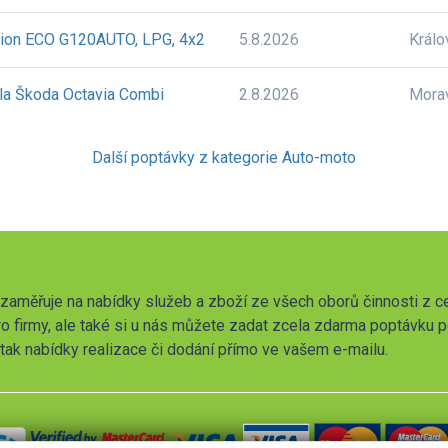
sion ECO G120AUTO, LPG, 4x2
5.8.2026
Králo
la Škoda Octavia Combi
2.8.2026
Mora
Další poptávky z kategorie Auto-moto
zaměřuje na nabídky služeb a zboží ze všech oborů činnosti z c
o firmy, ale také si u nás můžete zadat zcela zdarma poptávku 
t tak nabídky realizace či dodání přímo ve vašem e-mailu.