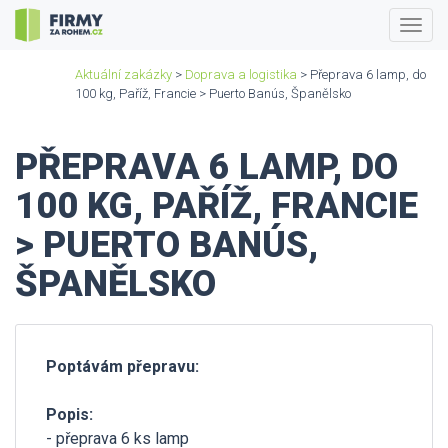
Togg
navig
Aktuální zakázky
>
Doprava a logistika
> Přeprava 6 lamp, do
100 kg, Paříž, Francie > Puerto Banús, Španělsko
PŘEPRAVA 6 LAMP, DO
100 KG, PAŘÍŽ, FRANCIE
> PUERTO BANÚS,
ŠPANĚLSKO
Poptávám přepravu:
Popis:
- přeprava 6 ks lamp