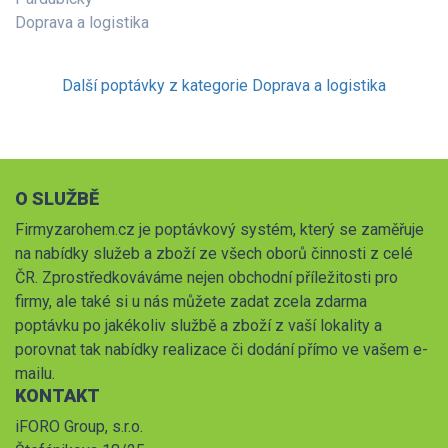
Doprava a logistika
Další poptávky z kategorie Doprava a logistika
O SLUŽBĚ
Firmyzarohem.cz je poptávkový systém, který se zaměřuje
na nabídky služeb a zboží ze všech oborů činnosti z celé
ČR. Zprostředkováváme nejen obchodní příležitosti pro
firmy, ale také si u nás můžete zadat zcela zdarma
poptávku po jakékoliv službě a zboží z vaší lokality a
porovnat tak nabídky realizace či dodání přímo ve vašem e-
mailu.
KONTAKT
iFORO Group, s.r.o.