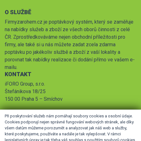
O SLUŽBĚ
Firmyzarohem.cz je poptávkový systém, který se zaměřuje
na nabídky služeb a zboží ze všech oborů činnosti z celé
ČR. Zprostředkováváme nejen obchodní příležitosti pro
firmy, ale také si u nás můžete zadat zcela zdarma
poptávku po jakékoliv službě a zboží z vaší lokality a
porovnat tak nabídky realizace či dodání přímo ve vašem e-
mailu.
KONTAKT
iFORO Group, s.r.o.
Štefánikova 18/25
150 00 Praha 5 – Smíchov
Při poskytování služeb nám pomáhají soubory cookies a osobní údaje.
Cookies podporují nejen správné fungování webových stránek, ale díky
všem datům můžeme porozumět a analyzovat jak náš web a služby,
které poskytujeme, používáte a nadále je tak vylepšovat. V rámci
legislativních úprav je tak třeba váš souhlas s použitím souborů cookies