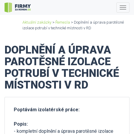
Togg
navig
Aktuální zakázky
>
Řemesla
> Doplnění a úprava parotěsné
izolace potrubí v technické místnosti v RD
DOPLNĚNÍ A ÚPRAVA
PAROTĚSNÉ IZOLACE
POTRUBÍ V TECHNICKÉ
MÍSTNOSTI V RD
Poptávám izolatérské práce:
Popis:
- kompletní doplnění a úprava parotěsné izolace