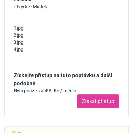
- Frýdek-Místek
1.jpg
2.jpg
3.jpg
4.jpg
Získejte přístup na tuto poptávku a další
podobné
Nyní pouze za 499 Kč / měsíc
Získat přístup
Stav: