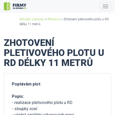
Togg
navig
Aktuální zakázky
>
Řemesla
> Zhotovení pletivového plotu u RD
délky 11 metrů
ZHOTOVENÍ
PLETIVOVÉHO PLOTU U
RD DÉLKY 11 METRŮ
Poptávám plot:
Popis:
- realizace pletivového plotu u RD
- sloupky ocel
- včetně zajištění výkopových prací