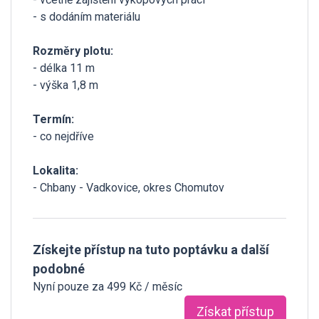
- s dodáním materiálu
Rozměry plotu:
- délka 11 m
- výška 1,8 m
Termín:
- co nejdříve
Lokalita:
- Chbany - Vadkovice, okres Chomutov
Získejte přístup na tuto poptávku a další
podobné
Nyní pouze za 499 Kč / měsíc
Získat přístup