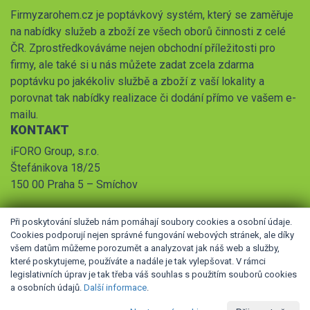
Firmyzarohem.cz je poptávkový systém, který se zaměřuje
na nabídky služeb a zboží ze všech oborů činnosti z celé
ČR. Zprostředkováváme nejen obchodní příležitosti pro
firmy, ale také si u nás můžete zadat zcela zdarma
poptávku po jakékoliv službě a zboží z vaší lokality a
porovnat tak nabídky realizace či dodání přímo ve vašem e-
mailu.
KONTAKT
iFORO Group, s.r.o.
Štefánikova 18/25
150 00 Praha 5 – Smíchov
Při poskytování služeb nám pomáhají soubory cookies a osobní údaje.
Cookies podporují nejen správné fungování webových stránek, ale díky
všem datům můžeme porozumět a analyzovat jak náš web a služby,
které poskytujeme, používáte a nadále je tak vylepšovat. V rámci
legislativních úprav je tak třeba váš souhlas s použitím souborů cookies
© 2026 iFORO Group, s.r.o.,
Obchodní podmínky
,
Pravidla
a osobních údajů.
Další informace
.
zpracování osobních údajů