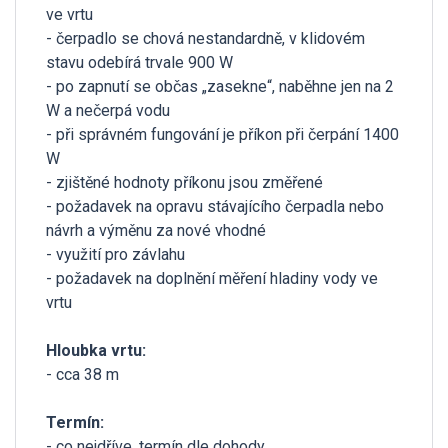
ve vrtu
- čerpadlo se chová nestandardně, v klidovém
stavu odebírá trvale 900 W
- po zapnutí se občas „zasekne“, naběhne jen na 2
W a nečerpá vodu
- při správném fungování je příkon při čerpání 1400
W
- zjištěné hodnoty příkonu jsou změřené
- požadavek na opravu stávajícího čerpadla nebo
návrh a výměnu za nové vhodné
- využití pro závlahu
- požadavek na doplnění měření hladiny vody ve
vrtu
Hloubka vrtu:
- cca 38 m
Termín:
- co nejdříve, termín dle dohody