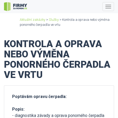
Togg
navig
Aktuální zakázky
>
Služby
> Kontrola a oprava nebo výměna
ponorného čerpadla ve vrtu
KONTROLA A OPRAVA
NEBO VÝMĚNA
PONORNÉHO ČERPADLA
VE VRTU
Poptávám opravu čerpadla:
Popis:
- diagnostika závady a oprava ponorného čerpadla