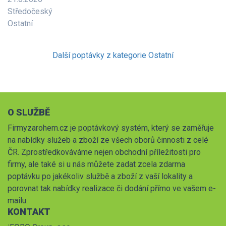
Středočeský
Ostatní
Další poptávky z kategorie Ostatní
O SLUŽBĚ
Firmyzarohem.cz je poptávkový systém, který se zaměřuje
na nabídky služeb a zboží ze všech oborů činnosti z celé
ČR. Zprostředkováváme nejen obchodní příležitosti pro
firmy, ale také si u nás můžete zadat zcela zdarma
poptávku po jakékoliv službě a zboží z vaší lokality a
porovnat tak nabídky realizace či dodání přímo ve vašem e-
mailu.
KONTAKT