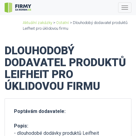
Togg
navig
Aktuální zakázky
>
Ostatní
> Dlouhodobý dodavatel produktů
Leifheit pro úklidovou firmu
DLOUHODOBÝ
DODAVATEL PRODUKTŮ
LEIFHEIT PRO
ÚKLIDOVOU FIRMU
Poptávám dodavatele:
Popis:
- dlouhodobé dodávky produktů Leifheit