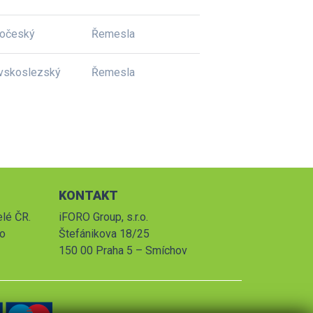
dočeský
Řemesla
vskoslezský
Řemesla
KONTAKT
elé ČR.
iFORO Group, s.r.o.
po
Štefánikova 18/25
150 00 Praha 5 – Smíchov