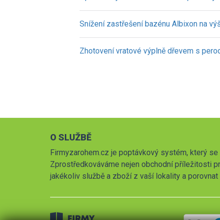
Snížení zastřešení bazénu Albixon na vý
Zhotovení vratové výplně dřevem s pero
O SLUŽBĚ
Firmyzarohem.cz je poptávkový systém, který se 
Zprostředkováváme nejen obchodní příležitosti pr
jakékoliv službě a zboží z vaší lokality a porovna