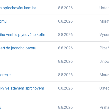
 a oplechování komína
8.8.2026
Úste
domu
8.8.2026
Mora
ího ventilu plynového kotle
8.8.2026
Vyso
eří do jednoho otvoru
8.8.2026
Plze
8.8.2026
Jiho
orenje
8.8.2026
Mora
niky ve zděném sprchovém
8.8.2026
Úste
u
8.8.2026
Prah