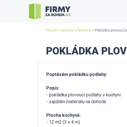
Aktuální zakázky
>
Řemesla
> Pokládka plovoucí p
POKLÁDKA PLOV
Poptávám pokládku podlahy:
Popis:
- pokládka plovoucí podlahy v kuchyni
- zajištění materiálu na dohodě
Plocha kuchyně:
- 12 m2 (3 x 4 m)