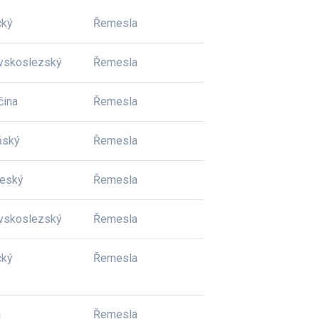
cký
Řemesla
vskoslezský
Řemesla
čina
Řemesla
ňský
Řemesla
český
Řemesla
vskoslezský
Řemesla
cký
Řemesla
a
Řemesla