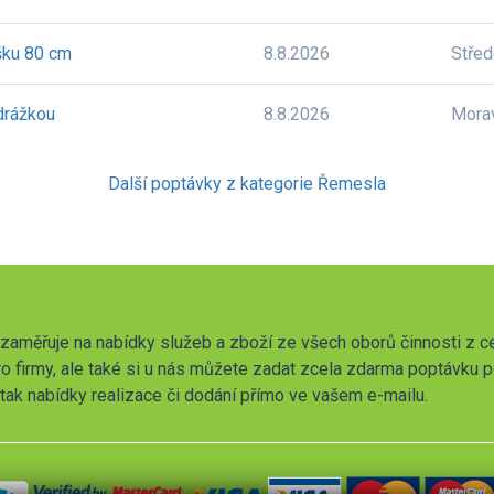
šku 80 cm
8.8.2026
Stře
drážkou
8.8.2026
Mora
Další poptávky z kategorie Řemesla
zaměřuje na nabídky služeb a zboží ze všech oborů činnosti z c
o firmy, ale také si u nás můžete zadat zcela zdarma poptávku 
t tak nabídky realizace či dodání přímo ve vašem e-mailu.