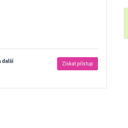
 další
Získat přístup