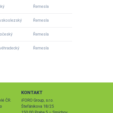
cký
Řemesla
vskoslezský
Řemesla
dočeský
Řemesla
véhradecký
Řemesla
KONTAKT
elé ČR.
iFORO Group, s.r.o.
po
Štefánikova 18/25
150 00 Praha 5 – Smíchov