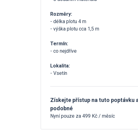
Rozměry:
- délka plotu 4 m
- výška plotu cca 1,5 m
Termín:
- co nejdříve
Lokalita:
- Vsetín
Získejte přístup na tuto poptávku a
podobné
Nyní pouze za 499 Kč / měsíc