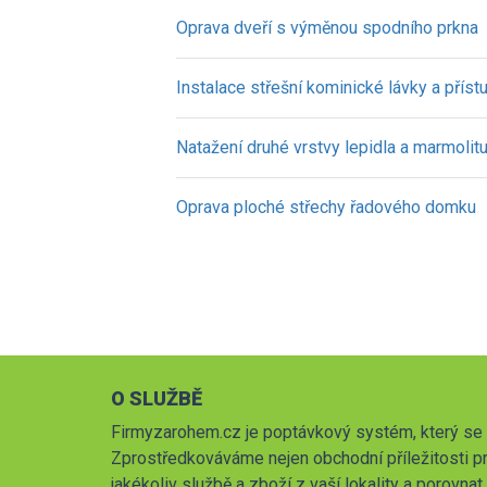
Oprava dveří s výměnou spodního prkna
Instalace střešní kominické lávky a přís
Natažení druhé vrstvy lepidla a marmolit
Oprava ploché střechy řadového domku
O SLUŽBĚ
Firmyzarohem.cz je poptávkový systém, který se 
Zprostředkováváme nejen obchodní příležitosti pr
jakékoliv službě a zboží z vaší lokality a porovna