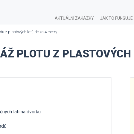
AKTUÁLNÍ ZAKÁZKY
JAK TO FUNGUJE
u z plastových latí, délka 4 metry
Ž PLOTU Z PLASTOVÝCH L
ěných latí na dvorku
ladů