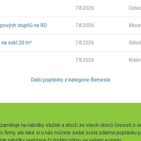
7.8.2026
Úste
tupových stupňů na RD
7.8.2026
Mora
u na sokl 20 m²
7.8.2026
Stře
7.8.2026
Králo
Další poptávky z kategorie Řemesla
zaměřuje na nabídky služeb a zboží ze všech oborů činnosti z c
o firmy, ale také si u nás můžete zadat zcela zdarma poptávku 
t tak nabídky realizace či dodání přímo ve vašem e-mailu.