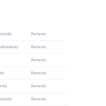
dočeský
Řemesla
véhradecký
Řemesla
a
Řemesla
cký
Řemesla
ecký
Řemesla
dočeský
Řemesla