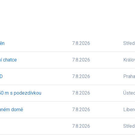
těn
7.8.2026
Stře
í chatce
7.8.2026
Králo
BD
7.8.2026
Prah
 50 m s podezdívkou
7.8.2026
Úste
dinném domě
7.8.2026
Liber
7.8.2026
Stře