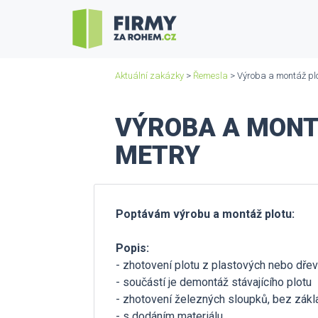
Aktuální zakázky
>
Řemesla
> Výroba a montáž plot
VÝROBA A MONTÁ
METRY
Poptávám výrobu a montáž plotu:
Popis:
- zhotovení plotu z plastových nebo dřev
- součástí je demontáž stávajícího plotu
- zhotovení železných sloupků, bez zák
- s dodáním materiálu