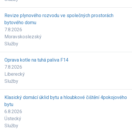
Revize plynového rozvodu ve společných prostorách
bytového domu
7.8.2026
Moravskoslezský
Služby
Oprava kotle na tuhá paliva F14
7.8.2026
Liberecký
Služby
Klasický domácí úklid bytu a hloubkové čištění 4pokojového
bytu
6.8.2026
Ústecký
Služby