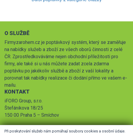
O SLUŽBĚ
Firmyzarohem.cz je poptávkový systém, který se zaměřuje
na nabídky služeb a zboží ze všech oborů činnosti z celé
ČR. Zprostředkováváme nejen obchodní příležitosti pro
firmy, ale také si u nás můžete zadat zcela zdarma
poptávku po jakékoliv službě a zboží z vaší lokality a
porovnat tak nabídky realizace či dodání přímo ve vašem e-
mailu.
KONTAKT
iFORO Group, s.r.o.
Štefánikova 18/25
150 00 Praha 5 – Smíchov
Při poskytování služeb nám pomáhají soubory cookies a osobní údaje.