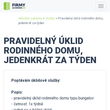
Togg
navig
Aktuální zakázky
>
Služby
> Pravidelný úklid rodinného domu,
jedenkrát za týden
PRAVIDELNÝ ÚKLID
RODINNÉHO DOMU,
JEDENKRÁT ZA TÝDEN
Poptávám úklidové služby:
Popis:
- pravidelný úklid rodinného domu typu bungalov
- četnost: 1x týdně
- jedná se o běžný úklid