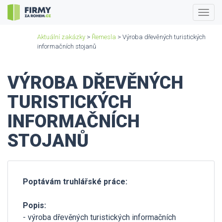
Togg
navig
Aktuální zakázky
>
Řemesla
> Výroba dřevěných turistických
informačních stojanů
VÝROBA DŘEVĚNÝCH
TURISTICKÝCH
INFORMAČNÍCH
STOJANŮ
Poptávám truhlářské práce:
Popis:
- výroba dřevěných turistických informačních