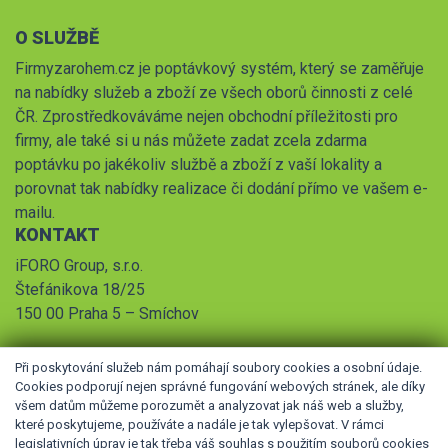
O SLUŽBĚ
Firmyzarohem.cz je poptávkový systém, který se zaměřuje
na nabídky služeb a zboží ze všech oborů činnosti z celé
ČR. Zprostředkováváme nejen obchodní příležitosti pro
firmy, ale také si u nás můžete zadat zcela zdarma
poptávku po jakékoliv službě a zboží z vaší lokality a
porovnat tak nabídky realizace či dodání přímo ve vašem e-
mailu.
KONTAKT
iFORO Group, s.r.o.
Štefánikova 18/25
150 00 Praha 5 – Smíchov
Při poskytování služeb nám pomáhají soubory cookies a osobní údaje.
Cookies podporují nejen správné fungování webových stránek, ale díky
všem datům můžeme porozumět a analyzovat jak náš web a služby,
které poskytujeme, používáte a nadále je tak vylepšovat. V rámci
legislativních úprav je tak třeba váš souhlas s použitím souborů cookies