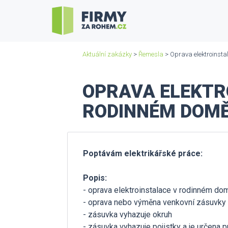
Aktuální zakázky
>
Řemesla
> Oprava elektroinsta
OPRAVA ELEKTR
RODINNÉM DOM
Poptávám elektrikářské práce:
Popis:
- oprava elektroinstalace v rodinném do
- oprava nebo výměna venkovní zásuvky
- zásuvka vyhazuje okruh
- zásuvka vyhazuje pojistky a je určena p