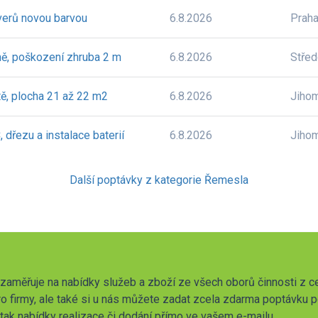
verů novou barvou
6.8.2026
Prah
ě, poškození zhruba 2 m
6.8.2026
Stře
ě, plocha 21 až 22 m2
6.8.2026
Jiho
dřezu a instalace baterií
6.8.2026
Jiho
Další poptávky z kategorie Řemesla
zaměřuje na nabídky služeb a zboží ze všech oborů činnosti z c
o firmy, ale také si u nás můžete zadat zcela zdarma poptávku 
t tak nabídky realizace či dodání přímo ve vašem e-mailu.