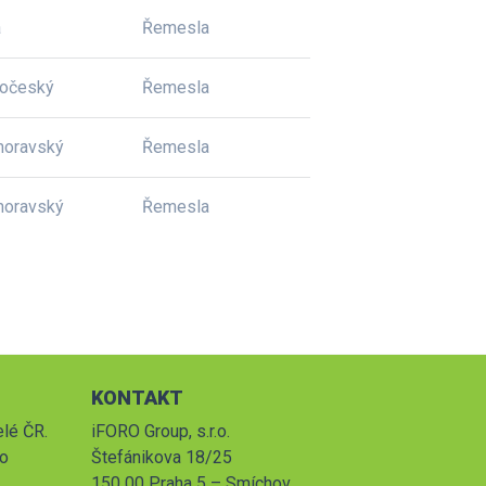
a
Řemesla
dočeský
Řemesla
moravský
Řemesla
moravský
Řemesla
KONTAKT
elé ČR.
iFORO Group, s.r.o.
po
Štefánikova 18/25
150 00 Praha 5 – Smíchov