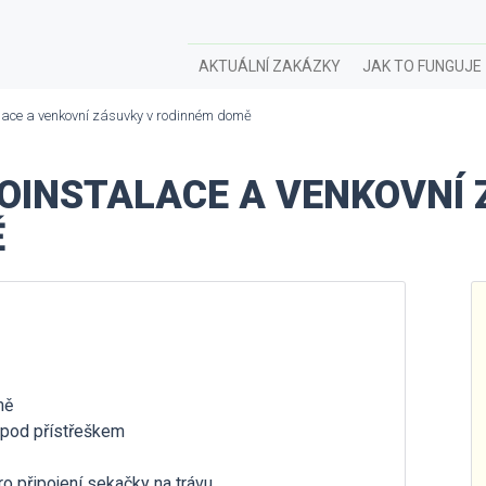
AKTUÁLNÍ ZAKÁZKY
JAK TO FUNGUJE
lace a venkovní zásuvky v rodinném domě
OINSTALACE A VENKOVNÍ 
Ě
mě
 pod přístřeškem
ro připojení sekačky na trávu