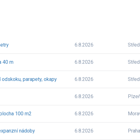
metry
6.8.2026
Stře
a 40 m
6.8.2026
Stře
í odskoku, parapety, okapy
6.8.2026
Stře
6.8.2026
Plze
 plocha 100 m2
6.8.2026
Mora
expanzní nádoby
6.8.2026
Prah