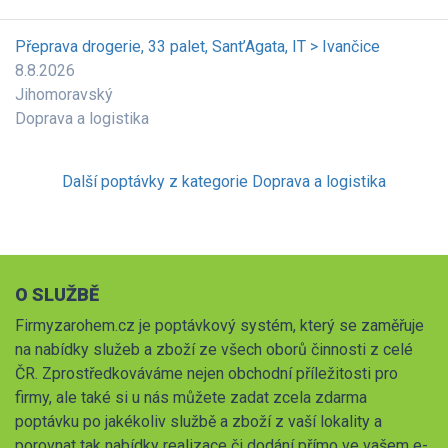
Přeprava drogerie, 33 palet, Sant’Agata, IT > Ivančice
8.8.2026
Jihomoravský
Doprava a logistika
Další poptávky z kategorie Doprava a logistika
O SLUŽBĚ
Firmyzarohem.cz je poptávkový systém, který se zaměřuje
na nabídky služeb a zboží ze všech oborů činnosti z celé
ČR. Zprostředkováváme nejen obchodní příležitosti pro
firmy, ale také si u nás můžete zadat zcela zdarma
poptávku po jakékoliv službě a zboží z vaší lokality a
porovnat tak nabídky realizace či dodání přímo ve vašem e-