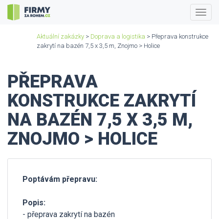
Togg
navig
Aktuální zakázky
>
Doprava a logistika
> Přeprava konstrukce
zakrytí na bazén 7,5 x 3,5 m, Znojmo > Holice
PŘEPRAVA
KONSTRUKCE ZAKRYTÍ
NA BAZÉN 7,5 X 3,5 M,
ZNOJMO > HOLICE
Poptávám přepravu:
Popis:
- přeprava zakrytí na bazén