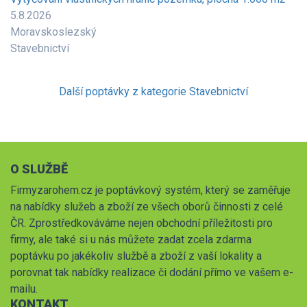
5.8.2026
Moravskoslezský
Stavebnictví
Další poptávky z kategorie Stavebnictví
O SLUŽBĚ
Firmyzarohem.cz je poptávkový systém, který se zaměřuje
na nabídky služeb a zboží ze všech oborů činnosti z celé
ČR. Zprostředkováváme nejen obchodní příležitosti pro
firmy, ale také si u nás můžete zadat zcela zdarma
poptávku po jakékoliv službě a zboží z vaší lokality a
porovnat tak nabídky realizace či dodání přímo ve vašem e-
mailu.
KONTAKT