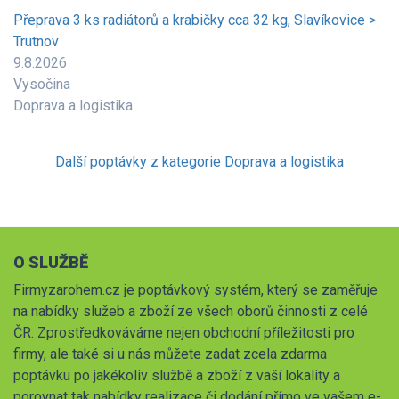
Přeprava 3 ks radiátorů a krabičky cca 32 kg, Slavíkovice >
Trutnov
9.8.2026
Vysočina
Doprava a logistika
Další poptávky z kategorie Doprava a logistika
O SLUŽBĚ
Firmyzarohem.cz je poptávkový systém, který se zaměřuje
na nabídky služeb a zboží ze všech oborů činnosti z celé
ČR. Zprostředkováváme nejen obchodní příležitosti pro
firmy, ale také si u nás můžete zadat zcela zdarma
poptávku po jakékoliv službě a zboží z vaší lokality a
porovnat tak nabídky realizace či dodání přímo ve vašem e-