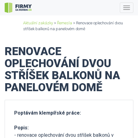
Togg
navig
Aktuální zakázky
>
Řemesla
> Renovace oplechování dvou
stříšek balkonů na panelovém domě
RENOVACE
OPLECHOVÁNÍ DVOU
STŘÍŠEK BALKONŮ NA
PANELOVÉM DOMĚ
Poptávám klempířské práce:
Popis:
- renovace oplechování dvou stříšek balkonů v