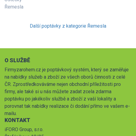
Řemesla
Další poptávky z kategorie Řemesla
O SLUŽBĚ
Firmyzarohem.cz je poptávkový systém, který se zaměřuje
na nabídky služeb a zboží ze všech oborů činnosti z celé
ČR. Zprostředkováváme nejen obchodní příležitosti pro
firmy, ale také si u nás můžete zadat zcela zdarma
poptávku po jakékoliv službě a zboží z vaší lokality a
porovnat tak nabídky realizace či dodání přímo ve vašem e-
mailu.
KONTAKT
iFORO Group, s.r.o.