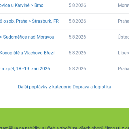
ovice u Karviné > Brno
5.8.2026
Mora
6 osob, Praha > Štrasburk, FR
5.8.2026
Prah
v > Sudoměřice nad Moravou
5.8.2026
Úste
 Konopiště u Vlachovo Březí
5.8.2026
Liber
a zpět, 18.-19. září 2026
5.8.2026
Prah
Další poptávky z kategorie Doprava a logistika
zaměřuje na nabídky služeb a zboží ze všech oborů činnosti z c