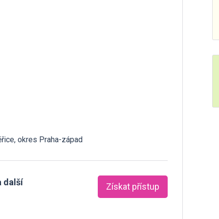
ěřice, okres Praha-západ
 další
Získat přístup