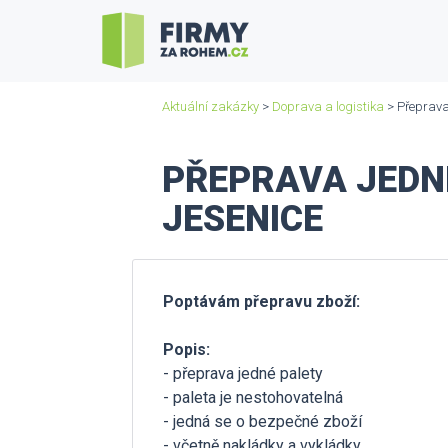
Aktuální zakázky
>
Doprava a logistika
> Přeprava 
PŘEPRAVA JEDNÉ
JESENICE
Poptávám přepravu zboží:
Popis:
- přeprava jedné palety
- paleta je nestohovatelná
- jedná se o bezpečné zboží
- včetně nakládky a vykládky