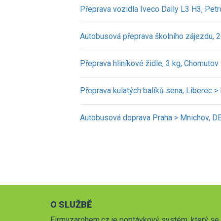
Přeprava vozidla Iveco Daily L3 H3, Petr
Autobusová přeprava školního zájezdu, 2
Přeprava hliníkové židle, 3 kg, Chomuto
Přeprava kulatých balíků sena, Liberec >
Autobusová doprava Praha > Mnichov, DE 
O SLUŽBĚ
Firmyzarohem.cz je poptávkový systém, který se 