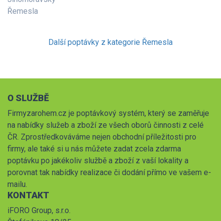
Řemesla
Další poptávky z kategorie Řemesla
O SLUŽBĚ
Firmyzarohem.cz je poptávkový systém, který se zaměřuje
na nabídky služeb a zboží ze všech oborů činnosti z celé
ČR. Zprostředkováváme nejen obchodní příležitosti pro
firmy, ale také si u nás můžete zadat zcela zdarma
poptávku po jakékoliv službě a zboží z vaší lokality a
porovnat tak nabídky realizace či dodání přímo ve vašem e-
mailu.
KONTAKT
iFORO Group, s.r.o.