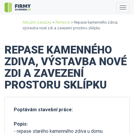
Togg
navig
Aktuální zakázky
>
Řemesla
> Repase kamenného zdiva,
výstavba nové zdi a zavezení prostoru sklípku
REPASE KAMENNÉHO
ZDIVA, VÝSTAVBA NOVÉ
ZDI A ZAVEZENÍ
PROSTORU SKLÍPKU
Poptávám stavební práce:
Popis:
- repase starého kamenného zdiva u domu