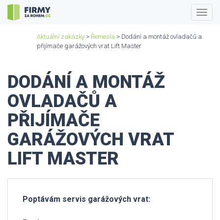
Togg
navig
Aktuální zakázky
>
Řemesla
> Dodání a montáž ovladačů a
přijímače garážových vrat Lift Master
DODÁNÍ A MONTÁŽ
OVLADAČŮ A
PŘIJÍMAČE
GARÁŽOVÝCH VRAT
LIFT MASTER
Poptávám servis garážových vrat: