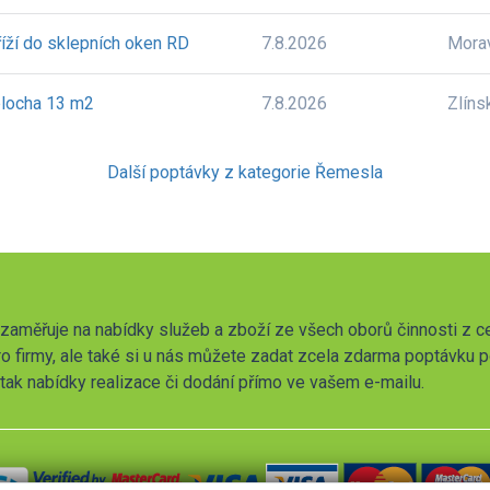
ží do sklepních oken RD
7.8.2026
Mora
plocha 13 m2
7.8.2026
Zlíns
Další poptávky z kategorie Řemesla
zaměřuje na nabídky služeb a zboží ze všech oborů činnosti z c
o firmy, ale také si u nás můžete zadat zcela zdarma poptávku 
t tak nabídky realizace či dodání přímo ve vašem e-mailu.