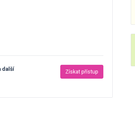
 další
Získat přístup