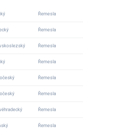
cký
Řemesla
ecký
Řemesla
vskoslezský
Řemesla
cký
Řemesla
dočeský
Řemesla
dočeský
Řemesla
véhradecký
Řemesla
ňský
Řemesla