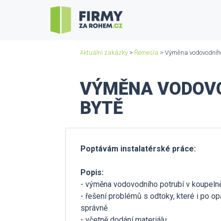
Aktuální zakázky
>
Řemesla
> Výměna vodovodního 
VÝMĚNA VODOVO
BYTĚ
Poptávám instalatérské práce:
Popis:
- výměna vodovodního potrubí v koupelně
- řešení problémů s odtoky, které i po o
správně
- včetně dodání materiálu