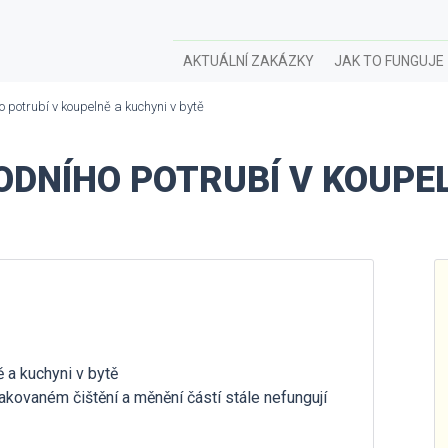
AKTUÁLNÍ ZAKÁZKY
JAK TO FUNGUJE
potrubí v koupelně a kuchyni v bytě
DNÍHO POTRUBÍ V KOUPEL
 a kuchyni v bytě
pakovaném čištění a měnění částí stále nefungují