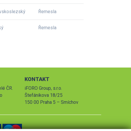
vskoslezský
Řemesla
ký
Řemesla
KONTAKT
elé ČR.
iFORO Group, s.r.o.
po
Štefánikova 18/25
150 00 Praha 5 – Smíchov