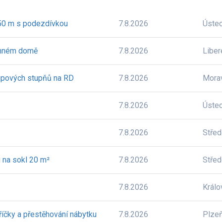
 50 m s podezdívkou
7.8.2026
Úste
dinném domě
7.8.2026
Liber
tupových stupňů na RD
7.8.2026
Mora
7.8.2026
Úste
7.8.2026
Stře
u na sokl 20 m²
7.8.2026
Stře
7.8.2026
Králo
říčky a přestěhování nábytku
7.8.2026
Plze