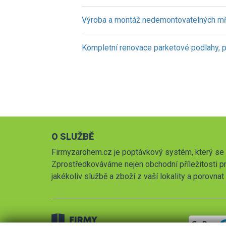
Výroba a montáž nedemontovatelných mří
Kompletní renovace parketové podlahy, 
O SLUŽBĚ
Firmyzarohem.cz je poptávkový systém, který se 
Zprostředkováváme nejen obchodní příležitosti pr
jakékoliv službě a zboží z vaší lokality a porovna